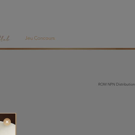
Jeu Concours
ROM NPN Distribution