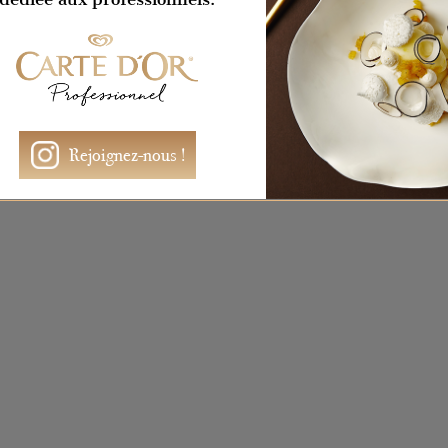
Rejoignez-nous !