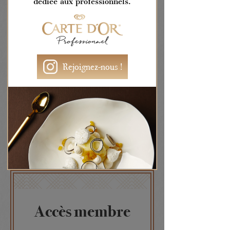
dédiée aux professionnels.
S'inscrire au club
Devenez membre du Club
Maison Carte d‘Or et
Rejoignez-nous !
bénéficiez de privilèges
réservés exclusivement aux
professionnels.
S'inscrire
Accès membre