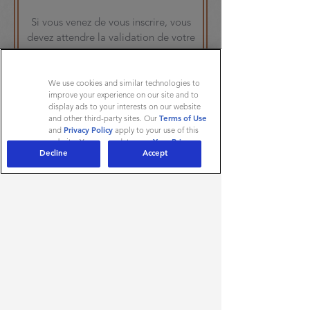
Si vous venez de vous inscrire, vous
devez attendre la validation de votre
compte.
We use cookies and similar technologies to
improve your experience on our site and to
display ads to your interests on our website
and other third-party sites. Our
Terms of Use
and
Privacy Policy
apply to your use of this
website. You can update your
Your Privacy
Decline
Accept
* Champs obligatoires
Rights
at any time.
AdChoices
Mot de passe oublié