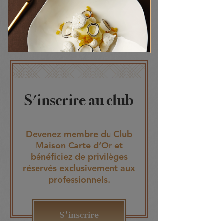
contenu
S'inscrire au club
Devenez membre du Club
Maison Carte d‘Or et
bénéficiez de privilèges
réservés exclusivement aux
professionnels.
S'inscrire