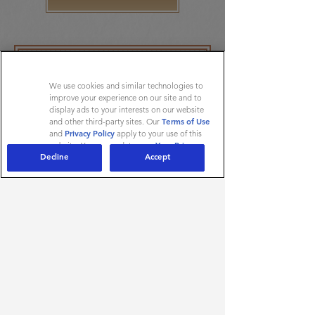
We use cookies and similar technologies to
Accès membre
improve your experience on our site and to
display ads to your interests on our website
and other third-party sites. Our
Terms of Use
and
Privacy Policy
apply to your use of this
website. You can update your
Your Privacy
Si vous venez de vous inscrire, vous
Decline
Accept
Rights
at any time.
devez attendre la validation de votre
AdChoices
compte.
* Champs obligatoires