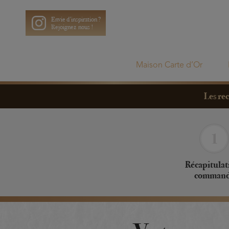
Envie d’inspiration ?
Rejoignez-nous !
Maison Carte d’Or
Les rec
Récapitulati
comman