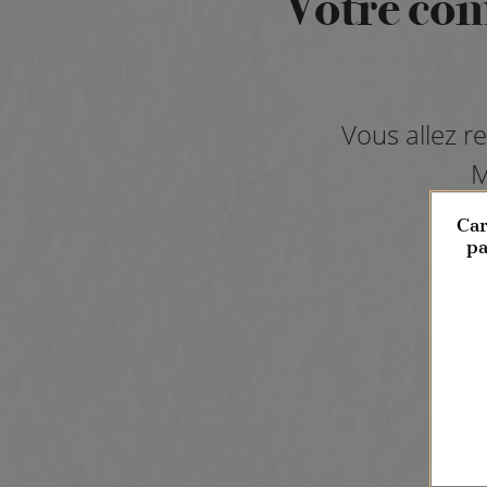
Votre com
Vous allez r
M
Car
pa