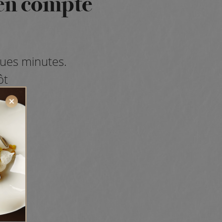
 en compte
ques minutes.
ôt