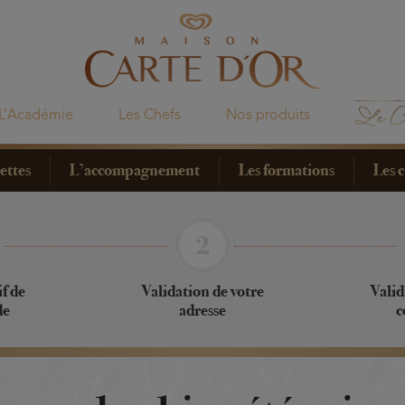
L’Académie
Les Chefs
Nos produits
ettes
L’accompagnement
Les formations
Les 
f de
Validation de votre
Valid
de
adresse
c