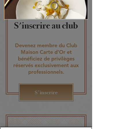
S'inscrire au club
Devenez membre du Club
Maison Carte d‘Or et
bénéficiez de privilèges
réservés exclusivement aux
professionnels.
S'inscrire