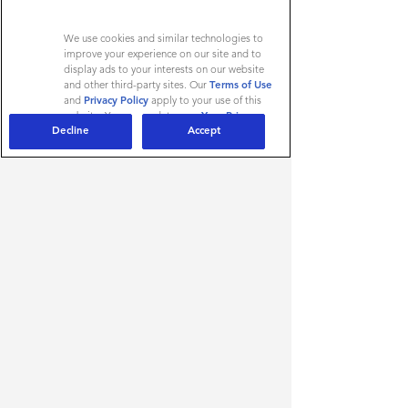
Accès membre
We use cookies and similar technologies to
improve your experience on our site and to
display ads to your interests on our website
and other third-party sites. Our
Terms of Use
Si vous venez de vous inscrire, vous
and
Privacy Policy
apply to your use of this
devez attendre la validation de votre
website. You can update your
Your Privacy
compte.
Decline
Accept
Rights
at any time.
AdChoices
* Champs obligatoires
Mot de passe oublié