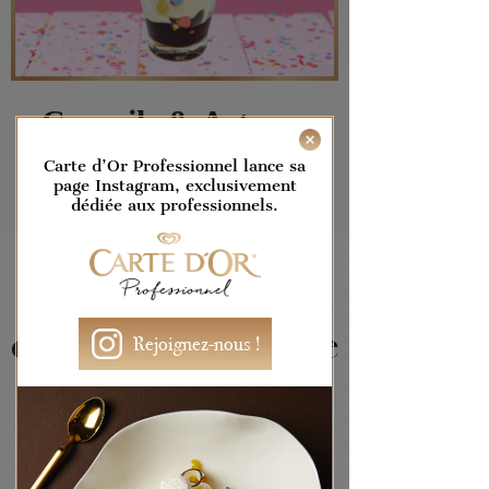
Conseils & Astuces
Carte d’Or Professionnel lance sa
La guimauve se marie parfaitement
page Instagram, exclusivement
avec la vanille et le chocolat
dédiée aux professionnels.
Vous devez être
connecté pour voir le
Rejoignez-nous !
contenu