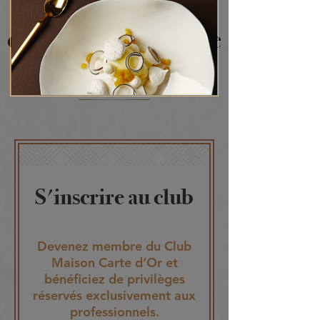
Vous devez être
connecté pour voir le
contenu
S'inscrire au club
Devenez membre du Club
Maison Carte d‘Or et
bénéficiez de privilèges
réservés exclusivement aux
professionnels.