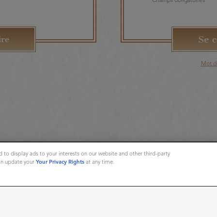
* Champs obligatoires
ire
Mot d
 to display ads to your interests on our website and other third-party
can update your
Your Privacy Rights
at any time.