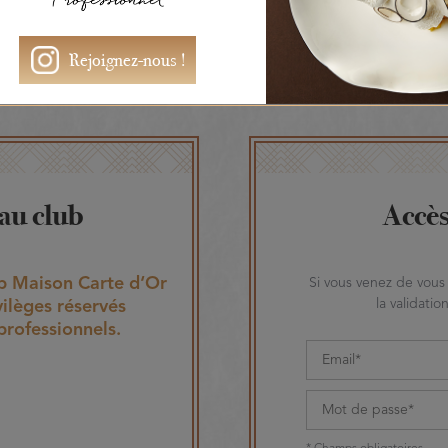
evez être connecté pour voir le 
Rejoignez-nous !
 au club
Accè
 Maison Carte d‘Or
Si vous venez de vous 
la validati
vilèges réservés
professionnels.