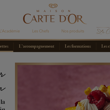
L’Académie
Les Chefs
Nos produits
ettes
L’accompagnement
Les formations
Les 
r
in
 la
ein