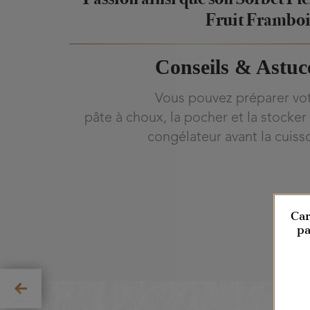
Fruit Framboi
Conseils & Astuc
Vous pouvez préparer vo
pâte à choux, la pocher et la stocker
congélateur avant la cuiss
Car
pa