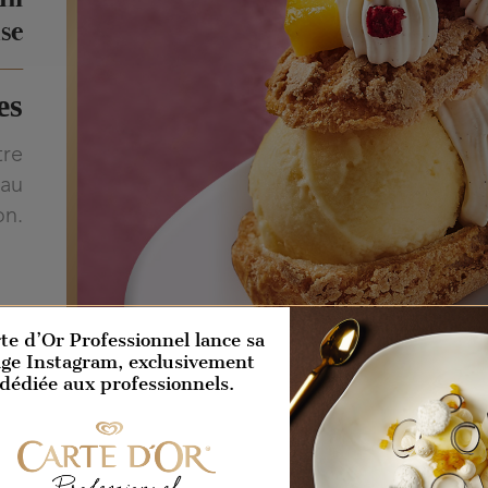
se
es
tre
 au
on.
te d’Or Professionnel lance sa
ge Instagram, exclusivement
dédiée aux professionnels.