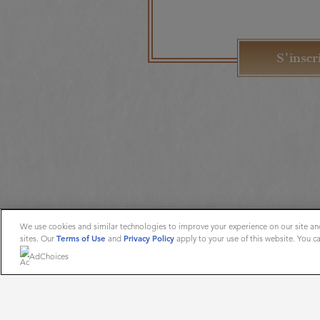
S'inscr
We use cookies and similar technologies to improve your experience on our site and
sites. Our
Terms of Use
and
Privacy Policy
apply to your use of this website. You 
AdChoices