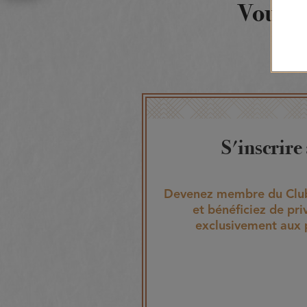
Vous d
S'inscrire
Devenez membre du Club
et bénéficiez de pri
exclusivement aux 