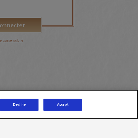
e passe oublié
Decline
Accept