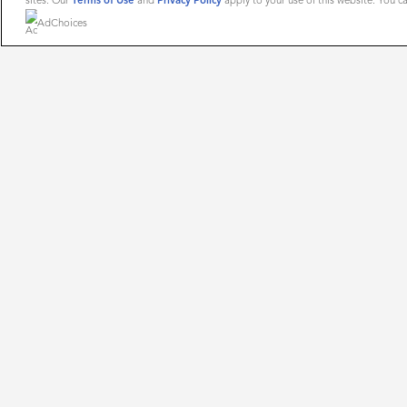
sites. Our
Terms of Use
and
Privacy Policy
apply to your use of this website. You 
AdChoices