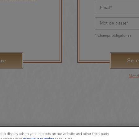
* Champs obligatoires
ire
Mot d
 to display ads to your interests on our website and other third-party