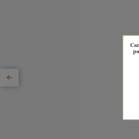
Car
pa