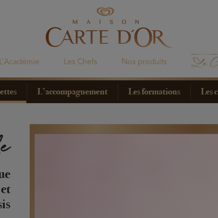
L’Académie
Les Chefs
Nos produits
ettes
L’accompagnement
Les formations
Les 
le
que
 et
sis