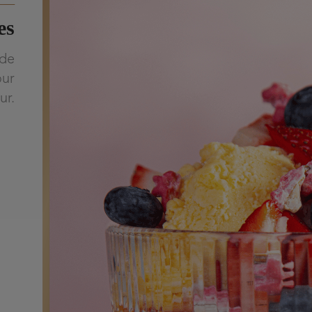
es
 de
our
ur.