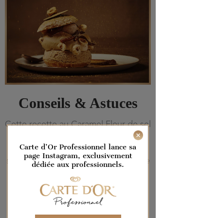
Conseils & Astuces
Cette recette au Caramel Fleur de sel
permet de proposer une belle
Carte d’Or Professionnel lance sa
alternative sophistiquée et
page Instagram, exclusivement
surprenante à la profiterole classique
dédiée aux professionnels.
nappée de chocolat.